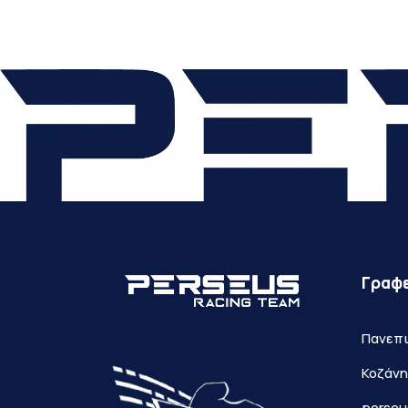
Γραφε
Πανεπι
Κοζάνη
perseu