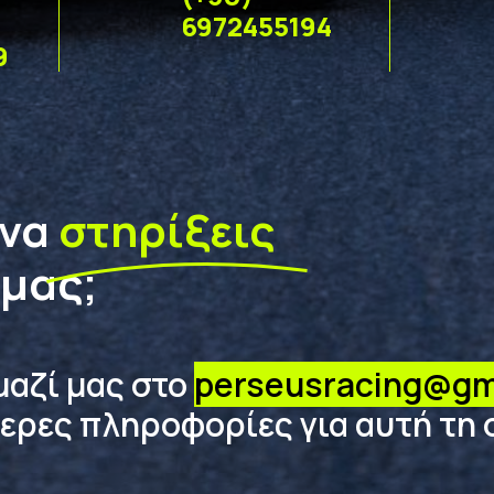
6972455194
9
 να
στηρίξεις
 μας;
μαζί μας στο
perseusracing@gm
ερες πληροφορίες για αυτή τη 