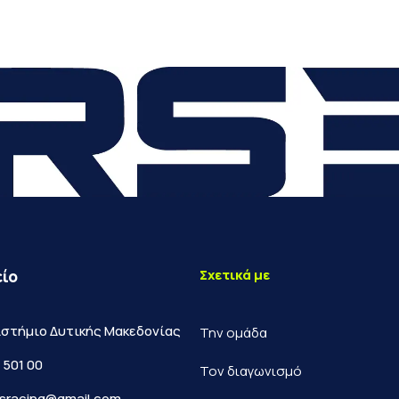
Σχετικά με
ίο
στήμιο Δυτικής Μακεδονίας
Την ομάδα
 501 00
Τον διαγωνισμό
sracing@gmail.com