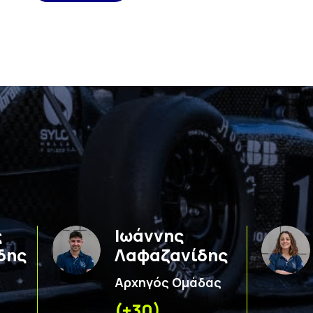
ς
Ιωάννης
δης
Λαφαζανίδης
Αρχηγός Ομάδας
(+30)