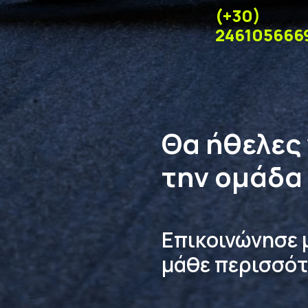
(+30)
246105666
Θα ήθελες
την ομάδα
Επικοινώνησε 
μάθε περισσότ