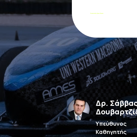
Protected by Spam Master
Δρ. Σάββα
Δουβαρτζί
Υπεύθυνος
Καθηγητής