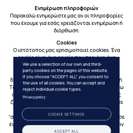
Ενημέρωση πληροφοριών
Παρακαλώ ενημερώστε μας αν οι πληροφορίες
που έχουμε για εσάς χρειάζονται ενημέρωση ή
διόρθωση.
Cookies
Ο ιστότοπος μας χρησιμοποιεί cookies. Ένα
cookie είναι ένα αρχείο που περιέχει ένα
We use a selection of our own and third-
αναγνωριστικό (μία σειρά γραμμάτων και
party cookies on the pages of this website.
αριθμών) που αποστέλλεται μέσω ενός
If you choose "ACCEPT ALL", you consent to
διακομιστή και αποθηκεύεται στον περιηγητή.
the use of all cookies. You can accept and
Το αναγνωριστικό κατόπιν αποστέλλεται πίσω
reject individual cookie types.
στο διακομιστή κάθε φορά που ο περιηγητής
Privacy policy
ζητά μία σελίδα από το διακομιστή. Τα cookies
μπορεί να είναι είτε “μόνιμα” ή cookies
COOKIE SETTINGS
“σύνδεσης”: ένα μόνιμο cookie αποθηκεύεται σε
έναν περιηγητή και παραμένει σε ισχύ μέχρι την
ημερομηνία λήξης του, εκτός αν διαγραφεί
ACCEPT ALL